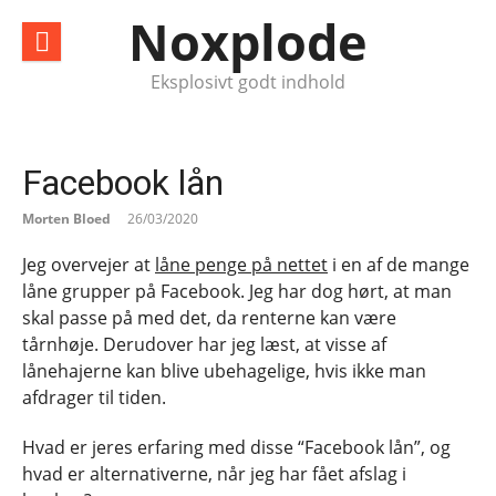
Spring
Noxplode
til
indhold
Eksplosivt godt indhold
Facebook lån
Morten Bloed
26/03/2020
Jeg overvejer at
låne penge på nettet
i en af de mange
låne grupper på Facebook. Jeg har dog hørt, at man
skal passe på med det, da renterne kan være
tårnhøje. Derudover har jeg læst, at visse af
lånehajerne kan blive ubehagelige, hvis ikke man
afdrager til tiden.
Hvad er jeres erfaring med disse “Facebook lån”, og
hvad er alternativerne, når jeg har fået afslag i