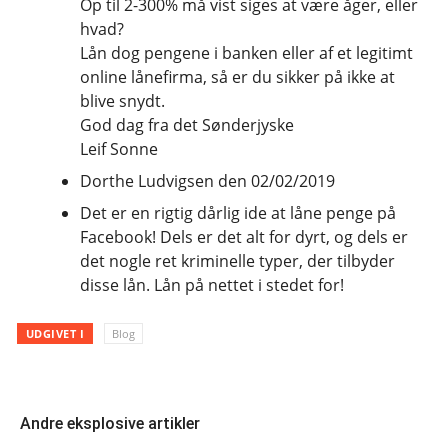
Op til 2-300% må vist siges at være åger, eller
hvad?
Lån dog pengene i banken eller af et legitimt
online lånefirma, så er du sikker på ikke at
blive snydt.
God dag fra det Sønderjyske
Leif Sonne
Dorthe Ludvigsen den 02/02/2019
Det er en rigtig dårlig ide at låne penge på
Facebook! Dels er det alt for dyrt, og dels er
det nogle ret kriminelle typer, der tilbyder
disse lån. Lån på nettet i stedet for!
UDGIVET I
Blog
Andre eksplosive artikler