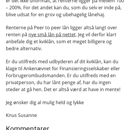
er det ikke unormalt, at renterne ligger på mellem 100
– 200%. For det andet kan du, som du selv er inde på,
blive udsat for en grov og ubehagelig lånehaj.
Renterne på Peer to peer lån ligger altså langt over
renten på
nye små lån på nettet
. Jeg vil derfor klart
anbefale dig et kviklån, som et meget billigere og
bedre alternativ.
Er du utilfreds med udbyderen af dit kviklån, kan du
klage til Ankenævnet for Finansieringsselskaber eller
Forbrugerombudsmanden. Er du utilfreds med en
privatperson, du har lånt penge af, har du ingen
steder at gå hen. Det er altså værd at have in mente!
Jeg ønsker dig al mulig held og lykke
Knus Susanne
Kommentarer